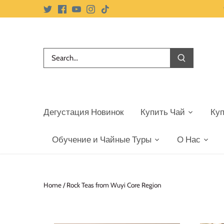
Skip
to
content
Дегустация Новинок
Купить Чай
Ку
Обучение и Чайные Туры
О Нас
Home
/
Rock Teas from Wuyi Core Region