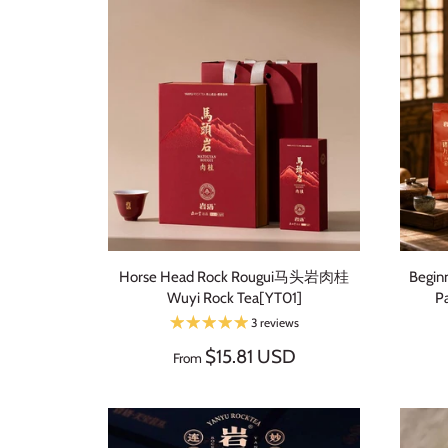
Horse Head Rock Rougui马头岩肉桂
Begin
Wuyi Rock Tea[YT01]
P
3 reviews
$15.81 USD
From