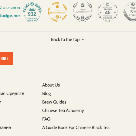
2 отзывов
45
932
Back to the top
About Us
ния Средств
Blog
и
Brew Guides
Chinese Tea Academy
FAQ
вание
A Guide Book For Chinese Black Tea