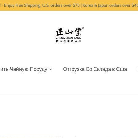
✨ Enjoy Free Shipping: U.S. orders over $75 | Korea & Japan orders over $4
пить Чайную Посуду
Отгрузка Со Склада в Сша