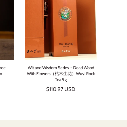
Tree
Wit and Wisdom Series・Dead Wood
ox
With Flowers（枯木生花）Wuyi Rock
Tea 9g
$110.97 USD