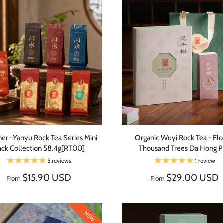
ner- Yanyu Rock Tea Series Mini
Organic Wuyi Rock Tea - Fl
ack Collection 58.4g[RT00]
Thousand Trees Da Hong 
5 reviews
1 review
$15.90 USD
$29.00 USD
From
From
NEW