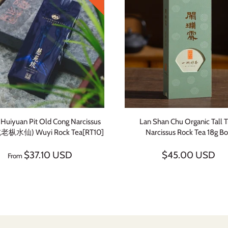
Huiyuan Pit Old Cong Narcissus
Lan Shan Chu Organic Tall 
枞水仙) Wuyi Rock Tea[RT10]
Narcissus Rock Tea 18g B
$37.10 USD
$45.00 USD
From