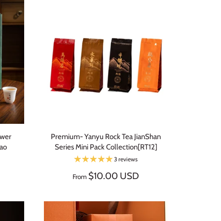
ower
Premium- Yanyu Rock Tea JianShan
Pao
Series Mini Pack Collection[RT12]
3 reviews
$10.00 USD
From