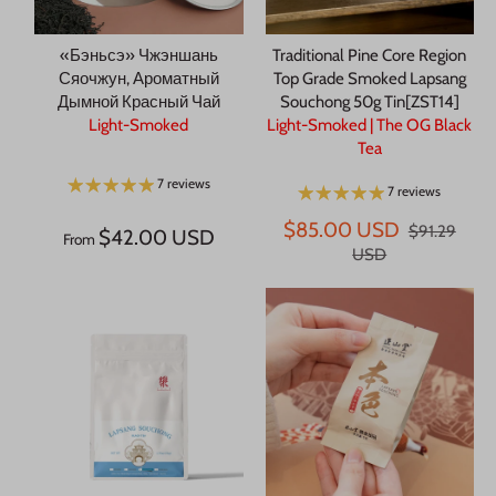
«Бэньсэ» Чжэншань
Traditional Pine Core Region
Сяочжун, Ароматный
Top Grade Smoked Lapsang
Дымной Красный Чай
Souchong 50g Tin[ZST14]
Light-Smoked
Light-Smoked | The OG Black
Tea
7 reviews
7 reviews
$85.00 USD
$91.29
$42.00 USD
From
USD