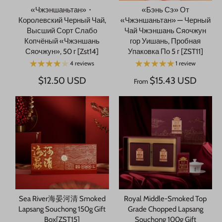
«Чжэншаньтан»・
«Бэнь Сэ» От
Королевский Черный Чай,
«Чжэншаньтан» — Черный
Высший Сорт Слабо
Чай Чжэншань Сяочжун
Копчёный «Чжэншань
гор Уишань, Пробная
Сяочжун», 50 г [Zst14]
Упаковка По 5 г [ZST11]
4 reviews
1 review
$12.50 USD
$15.43 USD
From
Sea River海晏河清 Smoked
Royal Middle-Smoked Top
Lapsang Souchong 150g Gift
Grade Chopped Lapsang
Box[ZST15]
Souchong 100g Gift