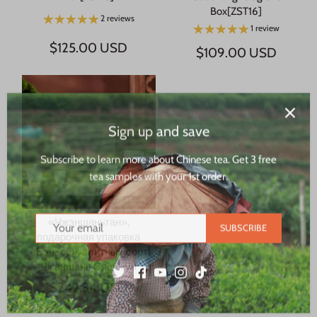
Box[ZST16]
2 reviews
1 review
$125.00 USD
$109.00 USD
Sign up and save
Subscribe to learn more about Chinese tea. Get 3 free
tea samples with your 1st order.
SUBSCRIBE
«Чжэншаньтан»,
подарочная упаковка
«Бэньсэ», элитный сорт
Чжэншань Сяочжун
$242.34 USD