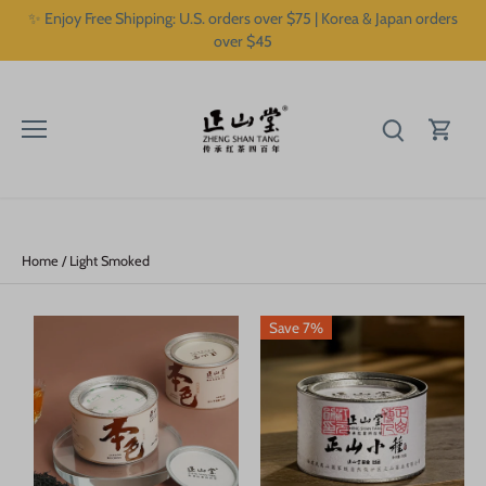
Skip
✨ Enjoy Free Shipping: U.S. orders over $75 | Korea & Japan orders
to
over $45
content
Home
/
Light Smoked
Save 7%