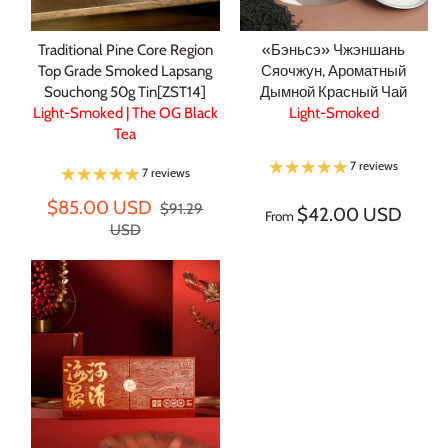
Traditional Pine Core Region
«Бэньсэ» Чжэншань
Top Grade Smoked Lapsang
Сяочжун, Ароматный
Souchong 50g Tin[ZST14]
Дымной Красный Чай
Light-Smoked | The OG Black
Light-Smoked
Tea
7 reviews
7 reviews
$85.00 USD
$91.29
$42.00 USD
From
USD