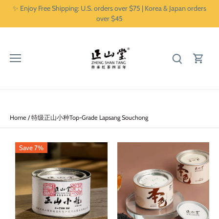
Skip
✨ Enjoy Free Shipping: U.S. orders over $75 | Korea & Japan orders
to
over $45
content
Home
/
特级正山小种Top-Grade Lapsang Souchong
Save 7%