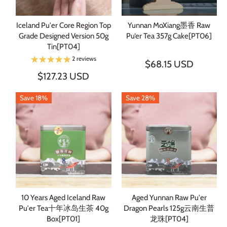
Iceland Pu'er Core Region Top
Yunnan MoXiang墨香 Raw
Grade Designed Version 50g
Pu‘er Tea 357g Cake[PT06]
Tin[PT04]
2 reviews
$68.15 USD
$127.23 USD
Save 18%
Save 28%
10 Years Aged Iceland Raw
Aged Yunnan Raw Pu'er
Pu'er Tea十年冰岛生茶 40g
Dragon Pearls 125g云南生普
Box[PT01]
龙珠[PT04]