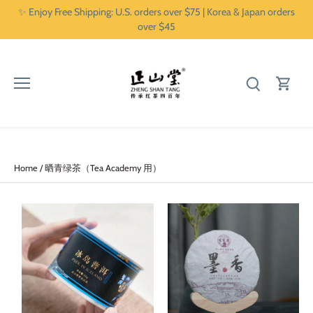
Skip
✨ Enjoy Free Shipping: U.S. orders over $75 | Korea & Japan orders
to
over $45
content
Home
/
晒青绿茶（Tea Academy 用）