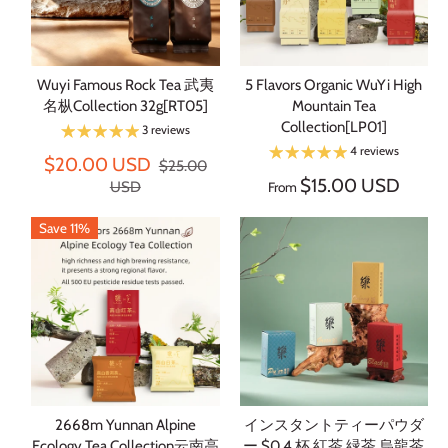
Wuyi Famous Rock Tea 武夷
5 Flavors Organic WuYi High
名枞Collection 32g[RT05]
Mountain Tea
Collection[LP01]
3 reviews
4 reviews
$20.00 USD
$25.00
$15.00 USD
USD
From
Save 11%
2668m Yunnan Alpine
インスタントティーパウダ
Ecology Tea Collection云南高
ー $0.4 杯 紅茶 緑茶 烏龍茶