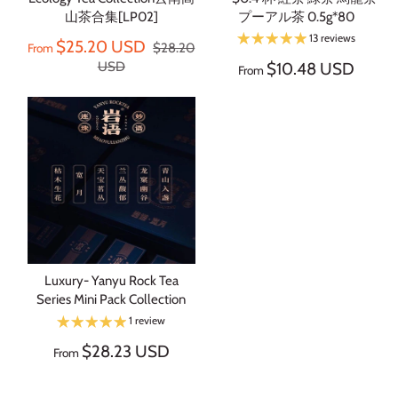
山茶合集[LP02]
プーアル茶 0.5g*80
13 reviews
$25.20 USD
$28.20
From
$10.48 USD
USD
From
Luxury- Yanyu Rock Tea
Series Mini Pack Collection
1 review
$28.23 USD
From