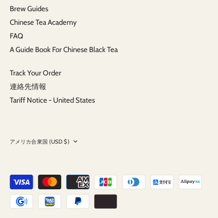
Brew Guides
Chinese Tea Academy
FAQ
A Guide Book For Chinese Black Tea
Track Your Order
連絡先情報
Tariff Notice - United States
Currency
アメリカ合衆国 (USD $)