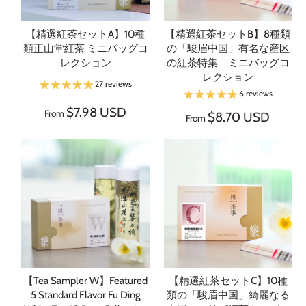
【精選紅茶セットA】10種
【精選紅茶セットB】8種類
類正山堂紅茶 ミニバッグコ
の「駿眉中国」有名な産区
レクション
の紅茶特集 ミニバッグコ
レクション
27 reviews
6 reviews
$7.98 USD
From
$8.70 USD
From
【Tea Sampler W】Featured
【精選紅茶セットC】10種
5 Standard Flavor Fu Ding
類の「駿眉中国」綺麗なる