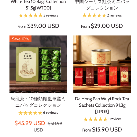
White Tea 10 Bags Collection
中国シーリズ紅茶ミニバッ
51.5g[WT00]
グコレクション
3 reviews
2 reviews
$39.00 USD
$29.00 USD
From
From
Save 10%
烏龍茶・10種類鳳凰単叢ミ
Da Hong Pao Wuyi Rock Tea
ニバッグコレクション
Sachets Collection 91.3g
[LP03]
6 reviews
1 review
$45.99 USD
$50.99
$15.90 USD
USD
From