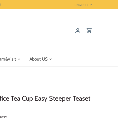
5
Language
ENGLISH
arn&Visit
About US
ice Tea Cup Easy Steeper Teaset