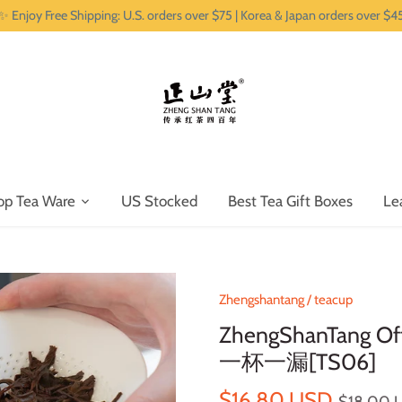
✨ Enjoy Free Shipping: U.S. orders over $75 | Korea & Japan orders over $4
op Tea Ware
US Stocked
Best Tea Gift Boxes
Le
Zhengshantang
/
teacup
ZhengShanTang Off
一杯一漏[TS06]
$16.80 USD