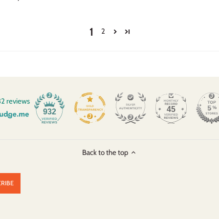
1
2
2 reviews
45
932
Back to the top