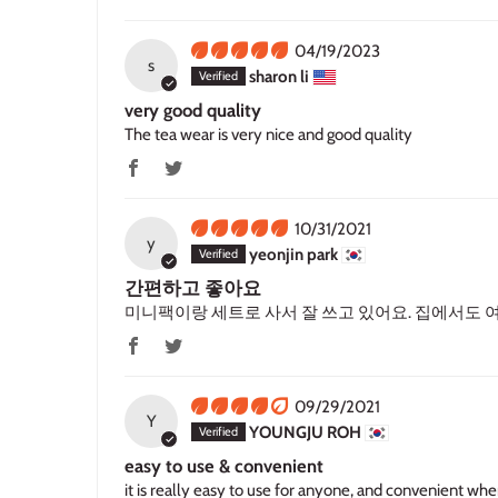
04/19/2023
s
sharon li
very good quality
The tea wear is very nice and good quality
10/31/2021
y
yeonjin park
간편하고 좋아요
미니팩이랑 세트로 사서 잘 쓰고 있어요. 집에서도 
09/29/2021
Y
YOUNGJU ROH
easy to use & convenient
it is really easy to use for anyone, and convenient whe